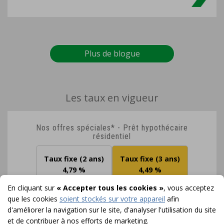
Les taux en vigueur
Nos offres spéciales* - Prêt hypothécaire
résidentiel
Taux fixe (2 ans)
Taux fixe (3 ans)
4,79 %
4,49 %
En cliquant sur
« Accepter tous les cookies »
, vous acceptez
Taux fixe (4 ans)
Taux fixe (5 ans)
que les cookies
soient stockés sur votre appareil
afin
4,49 %
4,84 %
d'améliorer la navigation sur le site, d'analyser l'utilisation du site
et de contribuer à nos efforts de marketing.