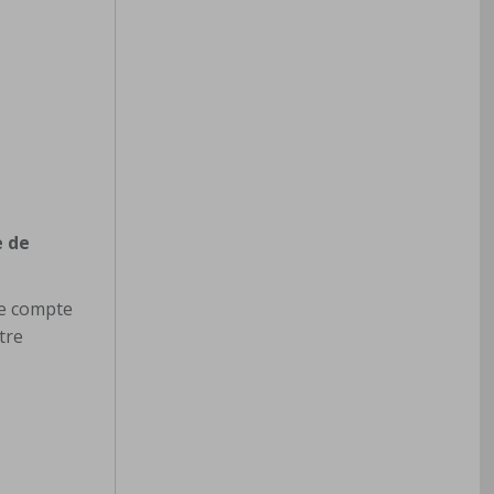
e de
re compte
tre