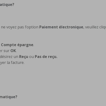
atique?
 ne voyez pas l’option
Paiement électronique
, veuillez cli
u
Compte épargne
.
er sur
OK
.
s désirez un
Reçu
ou
Pas de reçu.
yer la facture.
omatique?