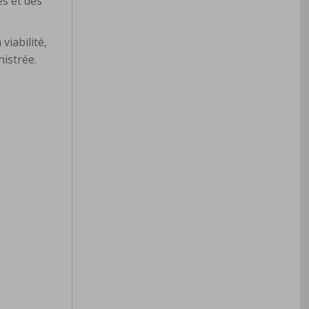
s et des
viabilité,
nistrée.