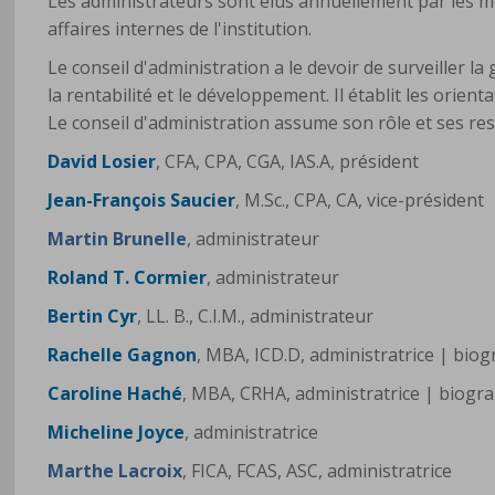
Les administrateurs sont élus annuellement par les m
affaires internes de l'institution.
Le conseil d'administration a le devoir de surveiller la 
la rentabilité et le développement. Il établit les orien
Le conseil d'administration assume son rôle et ses re
David Losier
, CFA, CPA, CGA, IAS.A, président
Jean-François
Saucier
, M.Sc., CPA, CA, vice-président
Martin Brunelle
, administrateur
Roland T. Cormier
, administrateur
Bertin Cyr
, LL. B., C.I.M., administrateur
Rachelle Gagnon
, MBA, ICD.D, administratrice | biog
Caroline Haché
, MBA, CRHA, administratrice | biogra
Micheline Joyce
, administratrice
Marthe Lacroix
, FICA, FCAS, ASC, administratrice