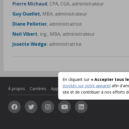
Pierre Michaud
, CPA, CGA, administrateur
Guy Ouellet
,
MBA, administrateur
Diane Pelletier
, administratrice
Neil Vibert
, ing., MBA, administrateur
Josette Wedge
, administratrice
En cliquant sur
« Accepter tous le
stockés sur votre appareil
afin d'amé
À propos
Carrières
Appel d'offres
Communiqués
site et de contribuer à nos efforts 