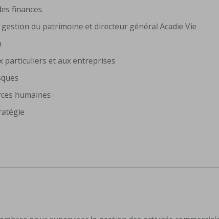
des finances
es, gestion du patrimoine et directeur général Acadie Vie
on
x particuliers et aux entreprises
isques
urces humaines
tratégie