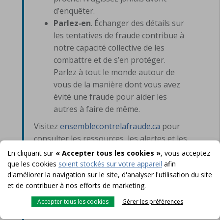
d’enquêter.
Parlez‑en
. Échanger des détails sur
les tentatives de fraude contribue à
notre capacité collective de les
combattre et de s’en protéger.
Parlez à tout le monde autour de
vous de la manière dont vous avez
évité une fraude pour aider les
autres à faire de même.
Visitez
ensemblecontrelafraude.ca
pour
consulter les ressources, les alertes et les
liens aux outils de signalement.
En cliquant sur
« Accepter tous les cookies »
, vous acceptez
que les cookies
soient stockés sur votre appareil
afin
d'améliorer la navigation sur le site, d'analyser l'utilisation du site
et de contribuer à nos efforts de marketing.
Associations des banquiers du Canada
Vous voulez tester vos connaissances?
Accepter tous les cookies
Gérer les préférences
Apprenez-en davantage sur le site web