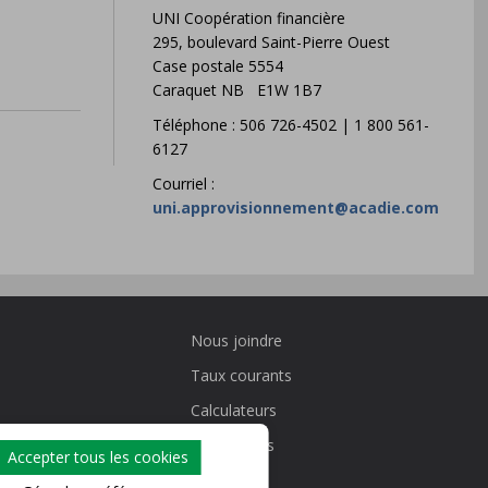
UNI Coopération financière
295, boulevard Saint-Pierre Ouest
Case postale 5554
Caraquet NB E1W 1B7
Téléphone : 506 726-4502 | 1 800 561-
6127
Courriel :
uni.approvisionnement@acadie.com
Nous joindre
Taux courants
Calculateurs
its
Promotions
Accepter tous les cookies