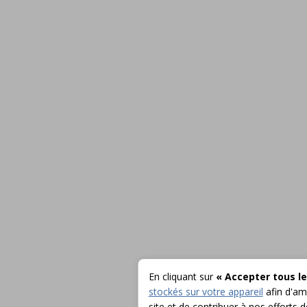
En cliquant sur
« Accepter tous le
stockés sur votre appareil
afin d'amé
site et de contribuer à nos efforts 