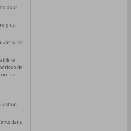
rme pour
era plus
mum! Si les
ablir le
période de
iture ou
» est un
fants dans