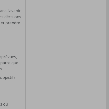
ans l’avenir
os décisions.
 et prendre
imprévues,
, parce que
s.
objectifs
es ou