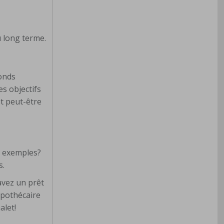
u long terme.
fonds
s objectifs
st peut-être
es exemples?
s.
avez un prêt
ypothécaire
alet!