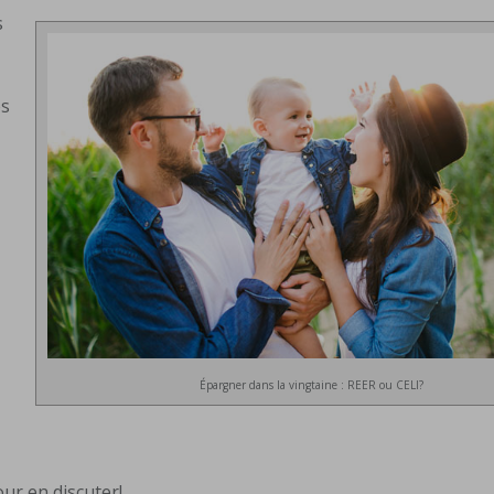
s
es
Épargner dans la vingtaine : REER ou CELI?
ur en discuter!