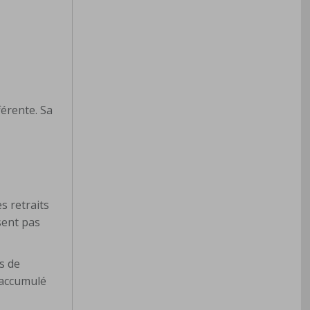
férente. Sa
s retraits
sent pas
s de
 accumulé