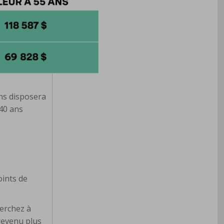
ans disposera
40 ans
oints de
herchez à
 revenu plus