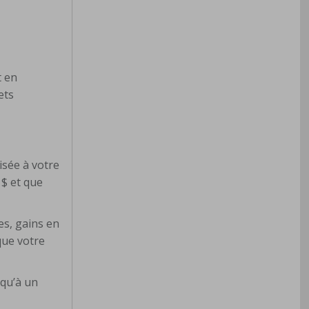
t en
ets
isée à votre
 $ et que
es, gains en
sque votre
squ’à un