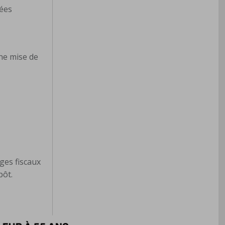
nées
une mise de
ges fiscaux
mpôt.