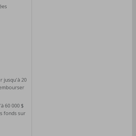
nées
r jusqu'à 20
 rembourser
'à 60 000 $
s fonds sur