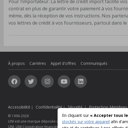
Pour l’importateur. La lettre de crédit import facilite vo
contrat en plus de garantir votre paiement à vos fournis
même, dès la réception de vos instructions. Nos parten
vos lettres de crédit à vos fournisseurs, partout dans l
À propos
Carrières
Appel d'offres
Communiqués
Accessibilité
Confidentialité
Sécurité
Protection Membres
|
|
|
En cliquant sur
« Accepter tous le
© 1996-2026
stockés sur votre appareil
afin d'amé
UNI est une marque déposée utilisée sous licence au Canada par Caisse p
UNI, UNI Coopération financière et UNI Entreprises sont des noms commer
site et de contribuer à nos efforts 