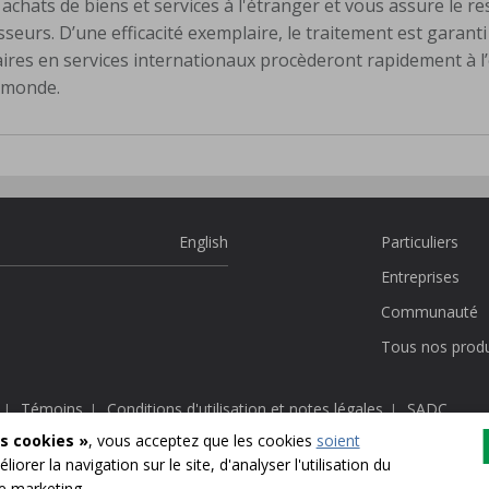
s achats de biens et services à l'étranger et vous assure le r
seurs. D’une efficacité exemplaire, le traitement est garanti 
aires en services internationaux procèderont rapidement à l
e monde.
English
Particuliers
Entreprises
Communauté
Tous nos produ
Témoins
Conditions d'utilisation et notes légales
SADC
|
|
|
s cookies »
, vous acceptez que les cookies
soient
liorer la navigation sur le site, d'analyser l'utilisation du
opulaire acadienne ltée.
ciaux utilisés par Caisse populaire acadienne ltée, membre de la SADC.
de marketing.