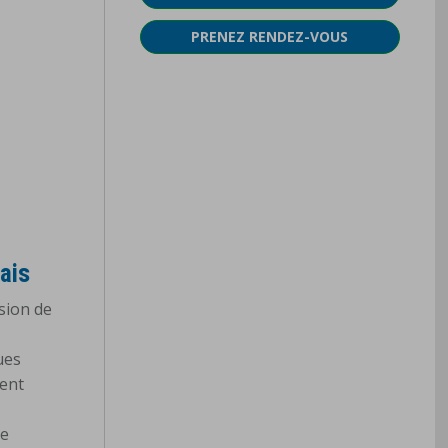
PRENEZ RENDEZ-VOUS
ais
sion de
ues
ment
ée