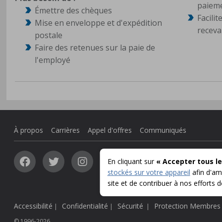
paiem
Émettre des chèques
Facili
Mise en enveloppe et d'expédition
receva
postale
Faire des retenues sur la paie de
l'employé
À propos
Carrières
Appel d'offres
Communiqués
En cliquant sur
« Accepter tous le
stockés sur votre appareil
afin d'amé
site et de contribuer à nos efforts 
Accessibilité
Confidentialité
Sécurité
Protection Membres
|
|
|
© 1996-2026