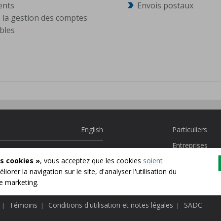
ents
Envois postaux
te la gestion des comptes
bles
English
Particuliers
Entreprises
s cookies »
, vous acceptez que les cookies
soient
Communauté
liorer la navigation sur le site, d'analyser l'utilisation du
Tous nos produ
de marketing.
Témoins
Conditions d'utilisation et notes légales
SADC
|
|
|