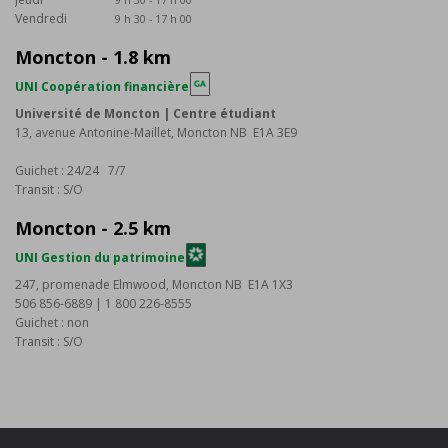
Vendredi
9 h 30 - 17 h 00
Moncton - 1.8 km
UNI Coopération financière
Université de Moncton | Centre étudiant
13, avenue Antonine-Maillet, Moncton NB E1A 3E9
Guichet : 24/24 7/7
Transit : S/O
Moncton - 2.5 km
UNI Gestion du patrimoine
247, promenade Elmwood, Moncton NB E1A 1X3
506 856-6889 | 1 800 226-8555
Guichet : non
Transit : S/O
Heures d'ouverture
Lundi
8 h 30 à 12 h 00
13 h 00 à 16 h 30
Mardi
8 h 30 à 12 h 00
13 h 00 à 16 h 30