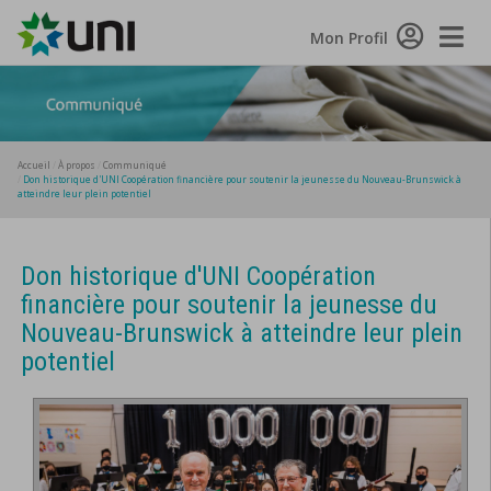
Toggle
Mon Profil
Naviga
Accueil
À propos
Communiqué
Don historique d'UNI Coopération financière pour soutenir la jeunesse du Nouveau-Brunswick à
atteindre leur plein potentiel
Don historique d'UNI Coopération
financière pour soutenir la jeunesse du
Nouveau-Brunswick à atteindre leur plein
potentiel