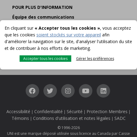
POUR PLUS D'INFORMATION
Équipe des communications
295, boul. Saint-Pierre Ouest
En cliquant sur
« Accepter tous les cookies »
, vous acceptez
Case postale 5554
que les cookies
soient stockés sur votre appareil
afin
Caraquet NB E1W 1B7
d'améliorer la navigation sur le site, d'analyser l'utilisation du site
Courriel :
communication@uni.ca
et de contribuer à nos efforts de marketing.
Accepter tous les cookies
Gérer les préférences
Accessibilité
Confidentialité
Sécurité
Protection Membres
|
|
|
|
Témoins
Conditions d'utilisation et notes légales
SADC
|
|
© 1996-2026
UNI est une marque déposé utilisée sous licence au Canada par Caisse