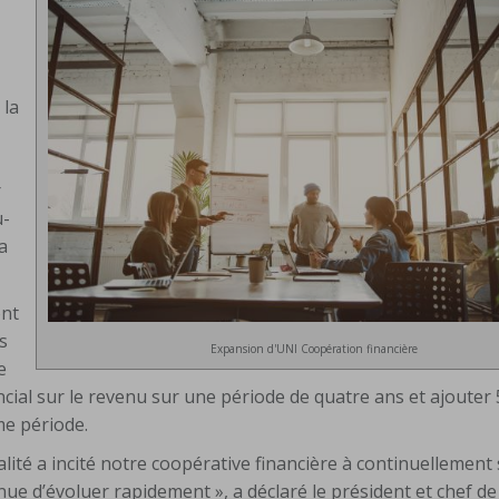
 la
r
u-
a
ent
és
Expansion d'UNI Coopération financière
e
cial sur le revenu sur une période de quatre ans et ajouter 
me période.
lité a incité notre coopérative financière à continuellement
e d’évoluer rapidement », a déclaré le président et chef de 