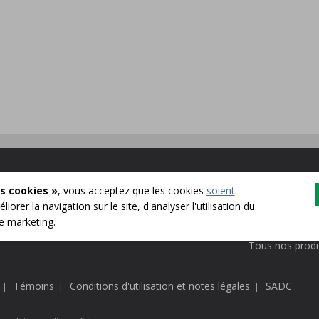
English
Particuliers
s cookies »
, vous acceptez que les cookies
soient
Entreprises
liorer la navigation sur le site, d'analyser l'utilisation du
de marketing.
Communauté
Tous nos produ
Témoins
Conditions d'utilisation et notes légales
SADC
|
|
|