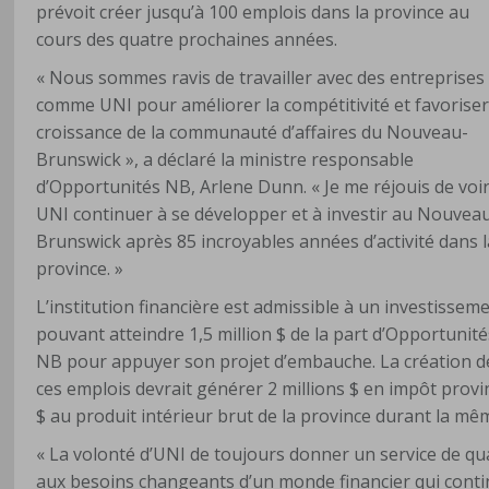
prévoit créer jusqu’à 100 emplois dans la province au
cours des quatre prochaines années.
« Nous sommes ravis de travailler avec des entreprises
comme UNI pour améliorer la compétitivité et favoriser
croissance de la communauté d’affaires du Nouveau-
Brunswick », a déclaré la ministre responsable
d’Opportunités NB, Arlene Dunn. « Je me réjouis de voi
UNI continuer à se développer et à investir au Nouvea
Brunswick après 85 incroyables années d’activité dans l
province. »
L’institution financière est admissible à un investissem
pouvant atteindre 1,5 million $ de la part d’Opportunit
NB pour appuyer son projet d’embauche. La création d
ces emplois devrait générer 2 millions $ en impôt provin
$ au produit intérieur brut de la province durant la mê
« La volonté d’UNI de toujours donner un service de qua
aux besoins changeants d’un monde financier qui continu