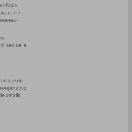
c l’aide
era notre
Nouveau-
ère
prises; de la
nomique du
 coopérative
de détails,