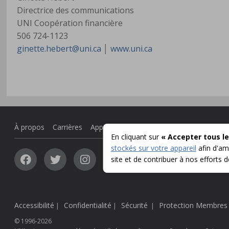
Directrice des communications
UNI Coopération financière
506 724-1123
ginette.hebert@uni.ca
│
www.uni.ca
À propos
Carrières
Appel d'offres
Communiqués
En cliquant sur
« Accepter tous le
stockés sur votre appareil
afin d'amé
site et de contribuer à nos efforts 
Accessibilité
Confidentialité
Sécurité
Protection Membres
|
|
|
© 1996-2026