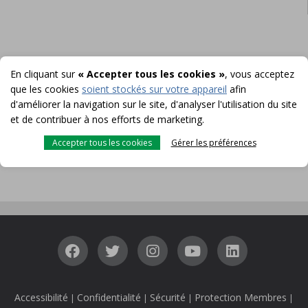
POUR PLUS D'INFORMATION
En cliquant sur
« Accepter tous les cookies »
, vous acceptez
Équipe des communications
que les cookies
soient stockés sur votre appareil
afin
295, boul. Saint-Pierre Ouest
d'améliorer la navigation sur le site, d'analyser l'utilisation du site
Case postale 5554
et de contribuer à nos efforts de marketing.
Caraquet NB E1W 1B7
Accepter tous les cookies
Gérer les préférences
Courriel :
communication@uni.ca
Accessibilité
Confidentialité
Sécurité
Protection Membres
|
|
|
|