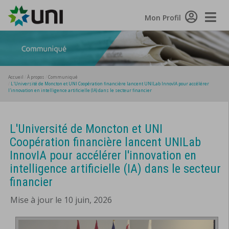
Toggle
Mon Profil
Naviga
Accueil
À propos
Communiqué
L'Université de Moncton et UNI Coopération financière lancent UNILab InnovIA pour accélérer
l'innovation en intelligence artificielle (IA) dans le secteur financier
L'Université de Moncton et UNI
Coopération financière lancent UNILab
InnovIA pour accélérer l'innovation en
intelligence artificielle (IA) dans le secteur
financier
Mise à jour le 10 juin, 2026