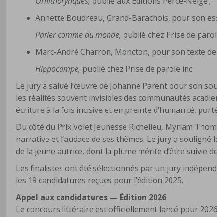
Ornithorynques,
publié aux Éditions Perce-Neige ;
Annette Boudreau, Grand-Barachois, pour son essai
Parler comme du monde,
publié chez Prise de parole
Marc-André Charron, Moncton, pour son texte de
Hippocampe,
publié chez Prise de parole inc.
Le jury a salué l’œuvre de Johanne Parent pour son sou
les réalités souvent invisibles des communautés acad
écriture à la fois incisive et empreinte d’humanité, port
Du côté du Prix Volet Jeunesse Richelieu, Myriam Thoma
narrative et l’audace de ses thèmes. Le jury a souligné l
de la jeune autrice, dont la plume mérite d’être suivie d
Les finalistes ont été sélectionnés par un jury indépe
les 19 candidatures reçues pour l’édition 2025.
Appel aux candidatures — Édition 2026
Le concours littéraire est officiellement lancé pour 2026