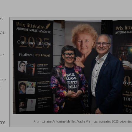
st
 au
que
ire
s
tre
Prix littéraire Antonine-Maillet-Acadie Vie | Les lauréates 2025 dévoilées