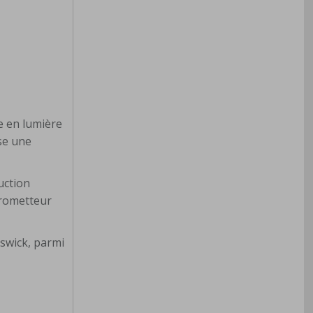
e en lumière
e une
uction
 prometteur
nswick, parmi