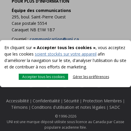
POUR PLUS D'INFORMATION
Équipe des communications
295, boul. Saint-Pierre Ouest
Case postale 5554
Caraquet NB E1W 1B7
Courriel :
communication@uni.ca
En cliquant sur
« Accepter tous les cookies »
, vous acceptez
que les cookies
soient stockés sur votre appareil
afin
d'améliorer la navigation sur le site, d'analyser l'utilisation du site
et de contribuer à nos efforts de marketing.
Accepter tous les cookies
Gérer les préférences
Accessibilité
Confidentialité
Sécurité
Protection Membres
|
|
|
|
Témoins
Conditions d'utilisation et notes légales
SADC
|
|
© 1996-2026
UNI est une marque déposé utilisée sous licence au Canada par Caisse
populaire acadienne ltée.