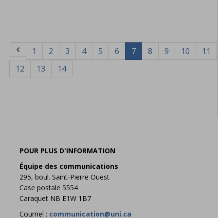
1
2
3
4
5
6
7
8
9
10
11
12
13
14
POUR PLUS D'INFORMATION
Équipe des communications
295, boul. Saint-Pierre Ouest
Case postale 5554
Caraquet NB E1W 1B7
Courriel :
communication@uni.ca