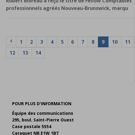
Robert Moreau a reçu le titre de Fellow Comptables
professionnels agréés Nouveau-Brunswick, marqu
1
2
3
4
5
6
7
8
9
10
11
12
13
14
POUR PLUS D'INFORMATION
Équipe des communications
295, boul. Saint-Pierre Ouest
Case postale 5554
Caraquet NB E1W 1B7