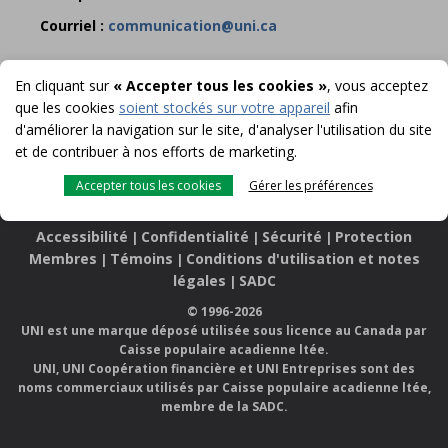
Courriel :
communication@uni.ca
En cliquant sur
« Accepter tous les cookies »
, vous acceptez
que les cookies
soient stockés sur votre appareil
afin
d'améliorer la navigation sur le site, d'analyser l'utilisation du site
et de contribuer à nos efforts de marketing.
Accepter tous les cookies
Gérer les préférences
Accessibilité
Confidentialité
Sécurité
Protection
|
|
|
Membres
Témoins
Conditions d'utilisation et notes
|
|
légales
SADC
|
© 1996-2026
UNI est une marque déposé utilisée sous licence au Canada par
Caisse populaire acadienne ltée.
UNI, UNI Coopération financière et UNI Entreprises sont des
noms commerciaux utilisés par Caisse populaire acadienne ltée,
membre de la SADC.