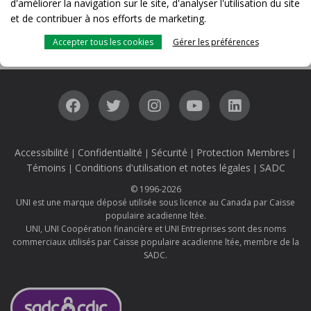
d'améliorer la navigation sur le site, d'analyser l'utilisation du site
PRENEZ RENDEZ-VOUS
et de contribuer à nos efforts de marketing.
Accepter tous les cookies
Gérer les préférences
Accessibilité
Confidentialité
Sécurité
Protection Membres
|
|
|
|
Témoins
Conditions d'utilisation et notes légales
SADC
|
|
© 1996-2026
UNI est une marque déposé utilisée sous licence au Canada par Caisse
populaire acadienne ltée.
UNI, UNI Coopération financière et UNI Entreprises sont des noms
commerciaux utilisés par Caisse populaire acadienne ltée, membre de la
SADC.