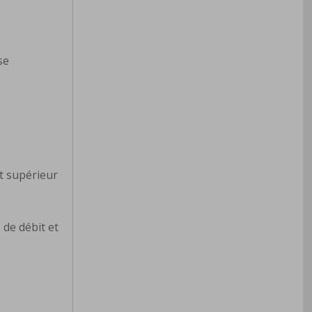
se
.
t supérieur
 de débit et