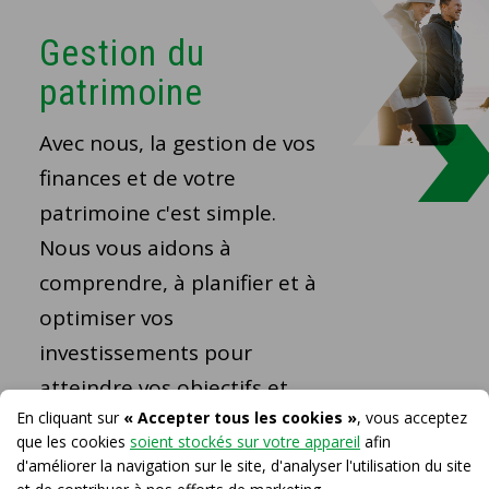
Gestion du
patrimoine
Avec nous, la gestion de vos
finances et de votre
patrimoine c'est simple.
Nous vous aidons à
comprendre, à planifier et à
optimiser vos
investissements pour
atteindre vos objectifs et
En cliquant sur
« Accepter tous les cookies »
, vous acceptez
réaliser vos projets.
que les cookies
soient stockés sur votre appareil
afin
d'améliorer la navigation sur le site, d'analyser l'utilisation du site
En savoir plus