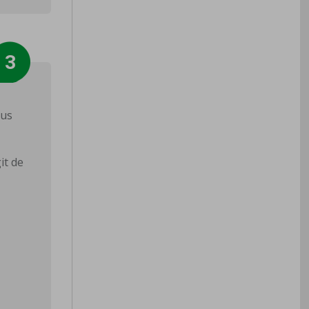
ous
it de