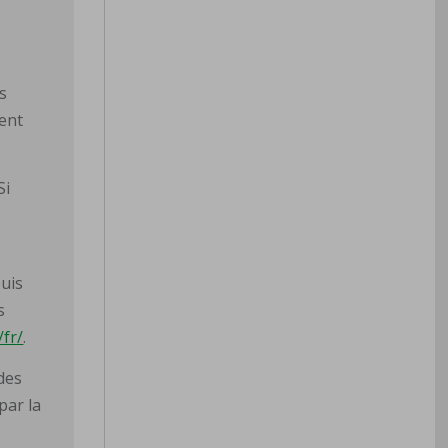
s
ment
Si
puis
s
/fr/
.
des
par la