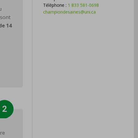
Téléphone :
1 833 581-0698
u
championdesaines@uni.ca
 sont
de 14
tre