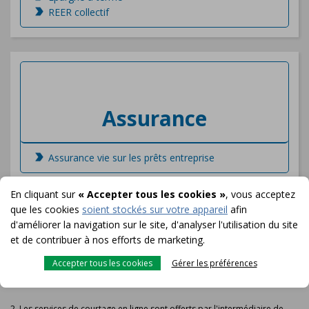
REER collectif
Assurance
Assurance vie sur les prêts entreprise
En cliquant sur
« Accepter tous les cookies »
, vous acceptez
1. Les fonds communs de placement et autres titres sont offerts par
que les cookies
soient stockés sur votre appareil
afin
l'intermédiaire de Patrimoine Aviso, une division de Financière Aviso inc.
d'améliorer la navigation sur le site, d'analyser l'utilisation du site
À moins d'indication contraire, les fonds communs de placement, les
et de contribuer à nos efforts de marketing.
autres titres et les soldes de liquidités ne sont pas assurés par la Société
d'assurance-dépôts du Canada ni par un autre organisme public
Accepter tous les cookies
Gérer les préférences
d'assurance-dépôts qui assure les dépôts dans les coopératives
d'épargne et de crédit.
2. Les services de courtage en ligne sont offerts par l'intermédiaire de