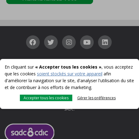
Accessibilité
Confidentialité
Sécurité
Protection Membres
|
|
|
|
En cliquant sur
« Accepter tous les cookies »
, vous acceptez
Témoins
Conditions d'utilisation et notes légales
SADC
|
|
que les cookies
soient stockés sur votre appareil
afin
© 1996-2026
d'améliorer la navigation sur le site, d'analyser l'utilisation du site
UNI est une marque déposé utilisée sous licence au Canada par Caisse
et de contribuer à nos efforts de marketing.
populaire acadienne ltée.
UNI, UNI Coopération financière et UNI Entreprises sont des noms
Accepter tous les cookies
Gérer les préférences
commerciaux utilisés par Caisse populaire acadienne ltée, membre de la
SADC.