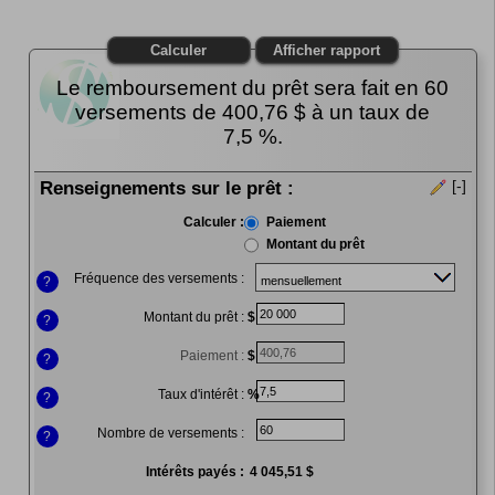
Le remboursement du prêt sera fait en 60
versements de 400,76 $ à un taux de
7,5 %.
Renseignements sur le prêt :
[-]
Cliquer
Calculer :
Paiement
pour
Montant du prêt
cacher
les
Fréquence des versements :
?
entrées
Montant du prêt :
$
?
Paiement :
$
?
Taux d'intérêt :
%
?
Nombre de versements :
?
Intérêts payés :
4 045,51 $