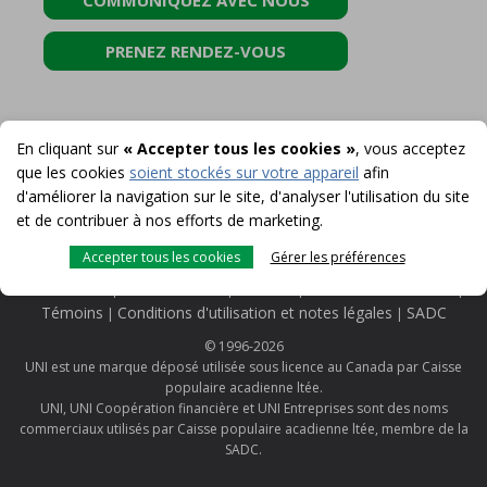
COMMUNIQUEZ AVEC NOUS
PRENEZ RENDEZ-VOUS
En cliquant sur
« Accepter tous les cookies »
, vous acceptez
que les cookies
soient stockés sur votre appareil
afin
d'améliorer la navigation sur le site, d'analyser l'utilisation du site
et de contribuer à nos efforts de marketing.
Accepter tous les cookies
Gérer les préférences
Accessibilité
Confidentialité
Sécurité
Protection Membres
|
|
|
|
Témoins
Conditions d'utilisation et notes légales
SADC
|
|
© 1996-2026
UNI est une marque déposé utilisée sous licence au Canada par Caisse
populaire acadienne ltée.
UNI, UNI Coopération financière et UNI Entreprises sont des noms
commerciaux utilisés par Caisse populaire acadienne ltée, membre de la
SADC.