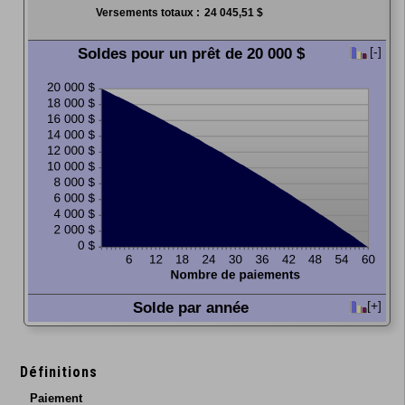
Versements totaux :
24 045,51 $
Soldes pour un prêt de 20 000 $
[-]
Cliquer
pour
cacher
le
graphique
Solde par année
[+]
Cliquez
sur
afficher
Définitions
le
graphique
Paiement