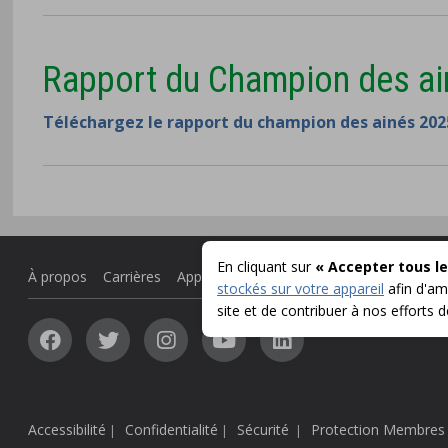
Rapport du Champion des ai
Téléchargez le rapport du champion des ainés 202
En cliquant sur
« Accepter tous le
À propos
Carrières
Appel d'offres
Communiqués
stockés sur votre appareil
afin d'amé
site et de contribuer à nos efforts 
Accessibilité
Confidentialité
Sécurité
Protection Membres
|
|
|