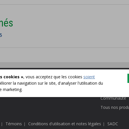
nés
5
s cookies »
, vous acceptez que les cookies
soient
English
Particuliers
liorer la navigation sur le site, d'analyser l'utilisation du
Entreprises
de marketing.
Communauté
Tous nos produ
Témoins
Conditions d'utilisation et notes légales
SADC
|
|
|