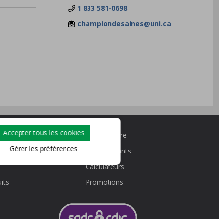
1 833 581-0698
championdesaines@uni.ca
Accepter tous les cookies
Nous joindre
Gérer les préférences
Taux courants
Calculateurs
its
Promotions