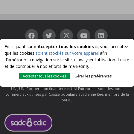
En cliquant sur
« Accepter tous les cookies »
, vous acceptez
que les cookies
soient stockés sur votre appareil
afin
Accessibilité
Confidentialité
Sécurité
Protection Membres
|
|
|
|
d'améliorer la navigation sur le site, d'analyser l'utilisation du site
Témoins
Conditions d'utilisation et notes légales
SADC
|
|
et de contribuer à nos efforts de marketing.
© 1996-2026
Accepter tous les cookies
Gérer les préférences
UNI est une marque déposé utilisée sous licence au Canada par Caisse
populaire acadienne ltée.
UNI, UNI Coopération financière et UNI Entreprises sont des noms
commerciaux utilisés par Caisse populaire acadienne ltée, membre de la
SADC.