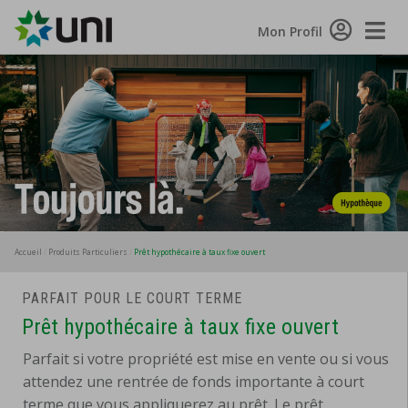
Toggle
Mon Profil
Naviga
Accueil
Produits Particuliers
Prêt hypothécaire à taux fixe ouvert
PARFAIT POUR LE COURT TERME
Prêt hypothécaire à taux fixe ouvert
Parfait si votre propriété est mise en vente ou si vous
attendez une rentrée de fonds importante à court
terme que vous appliquerez au prêt. Le prêt